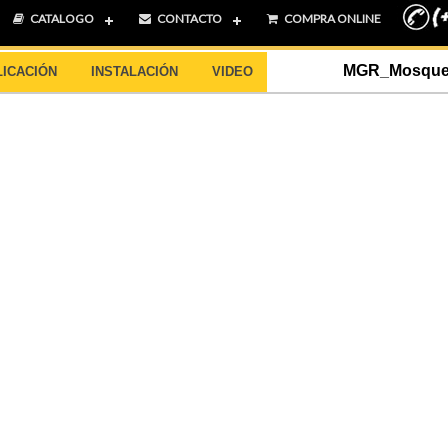
CATALOGO
CONTACTO
COMPRA ONLINE
MGR_Mosquetó
LICACIÓN
INSTALACIÓN
VIDEO